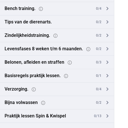
Bench training.
0/4
Tips van de dierenarts.
0/2
Zindelijkheidstraining.
0/2
Levensfases 8 weken t/m 6 maanden.
0/2
Belonen, afleiden en straffen
0/3
Basisregels praktijk lessen.
0/1
Verzorging.
0/4
Bijna volwassen
0/2
Praktijk lessen Spin & Kwispel
0/13