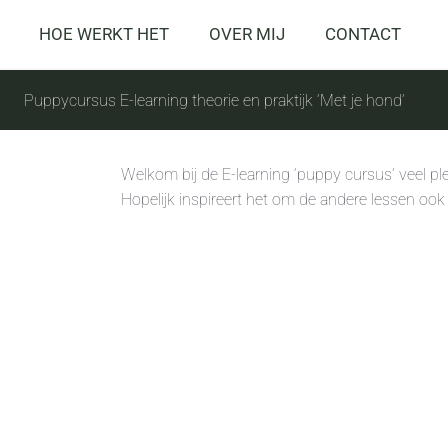
HOE WERKT HET
OVER MIJ
CONTACT
Puppycursus E-learning theorie en praktijk ‘Met je hond’
Welkom bij de E-learning ‘puppy cursus’ veel plez
Hopelijk inspireert het om de andere lessen ook 