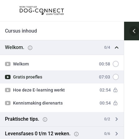
Ga
naar
de
inhoud
Cursus inhoud
Welkom.
0/4
Welkom
00:58
Gratis proefles
07:03
Hoe deze E-learning werkt
02:54
Kennismaking dierenarts
00:54
Praktische tips.
0/2
Levensfases 0 t/m 12 weken.
0/6