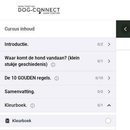
Ga
naar
de
inhoud
Cursus inhoud
Introductie.
0/2
Waar komt de hond vandaan? (klein
0/1
stukje geschiedenis)
De 10 GOUDEN regels.
0/10
Samenvatting.
0/2
Kleurboek.
0/1
Kleurboek