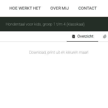
HOE WERKT HET
OVER MIJ
CONTACT
Hondentaal voor kids, groep 1 t/m 4 (klassikaal)
Overzicht
Download, print uit en kleuren maar!