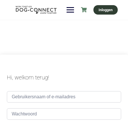
Ga
Inloggen
naar
de
inhoud
Hi, welkom terug!