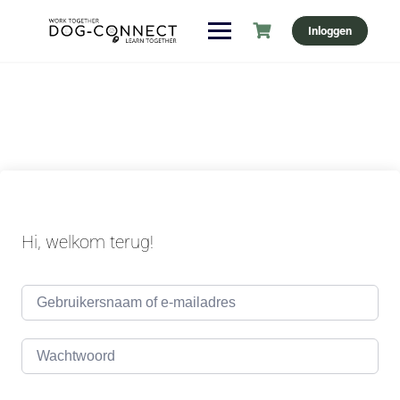
Ga
Inloggen
naar
de
inhoud
Hi, welkom terug!