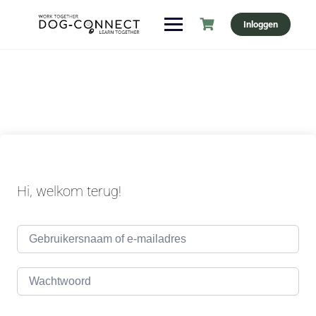
Ga
Inloggen
naar
de
inhoud
Hi, welkom terug!