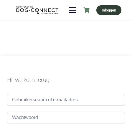
Ga
Inloggen
naar
de
inhoud
Hi, welkom terug!