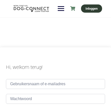
Ga
Inloggen
naar
de
inhoud
Hi, welkom terug!