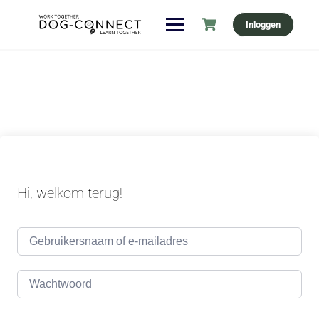
Ga
Inloggen
naar
de
inhoud
Hi, welkom terug!