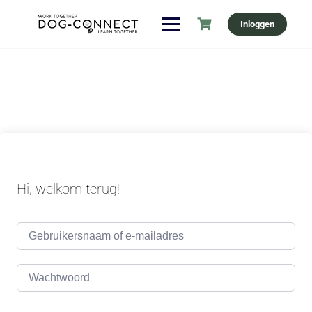
Ga
Inloggen
naar
de
inhoud
Hi, welkom terug!