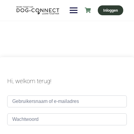
Ga
Inloggen
naar
de
inhoud
Hi, welkom terug!