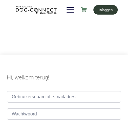
Ga
Inloggen
naar
de
inhoud
Hi, welkom terug!