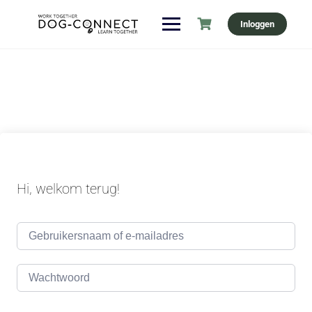
Ga
Inloggen
naar
de
inhoud
Hi, welkom terug!