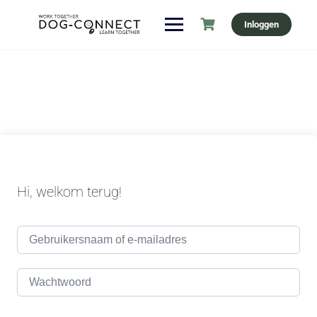
Ga
Inloggen
naar
de
inhoud
Hi, welkom terug!