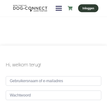
Ga
Inloggen
naar
de
inhoud
Hi, welkom terug!