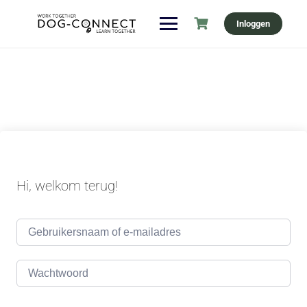
Ga
Inloggen
naar
de
inhoud
Hi, welkom terug!