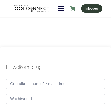
Ga
Inloggen
naar
de
inhoud
Hi, welkom terug!