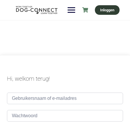
Ga
Inloggen
naar
de
inhoud
Hi, welkom terug!