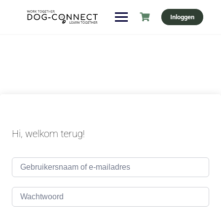
Ga
Inloggen
naar
de
inhoud
Hi, welkom terug!