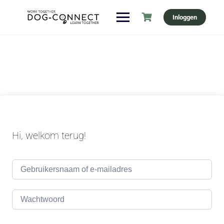
Ga
Inloggen
naar
de
inhoud
Hi, welkom terug!