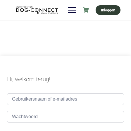
Ga
Inloggen
naar
de
inhoud
Hi, welkom terug!