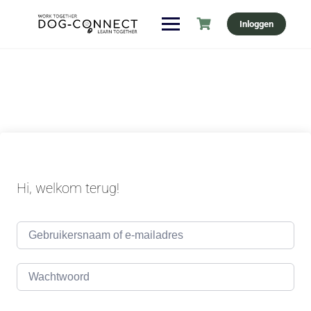
Ga
Inloggen
naar
de
inhoud
Hi, welkom terug!