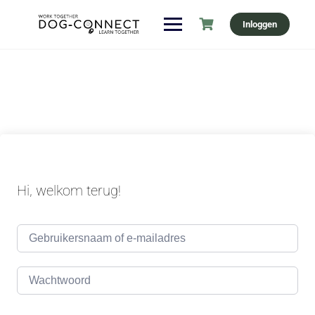
Ga
Inloggen
naar
de
inhoud
Hi, welkom terug!