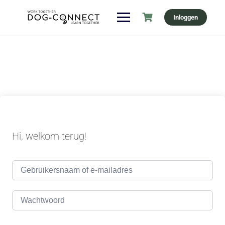
Ga
Inloggen
naar
de
inhoud
Hi, welkom terug!