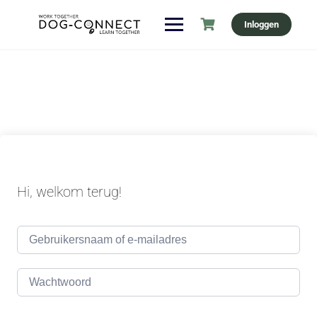
Ga
Inloggen
naar
de
inhoud
Hi, welkom terug!