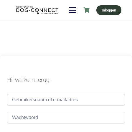
Ga
Inloggen
naar
de
inhoud
Hi, welkom terug!