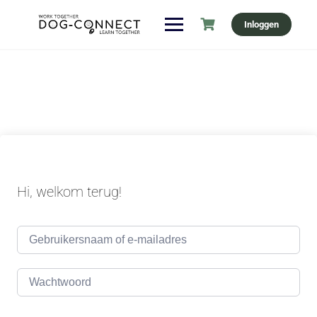
Ga
Inloggen
naar
de
inhoud
Hi, welkom terug!