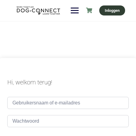
Ga
Inloggen
naar
de
inhoud
Hi, welkom terug!