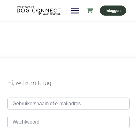
Ga
Inloggen
naar
de
inhoud
Hi, welkom terug!