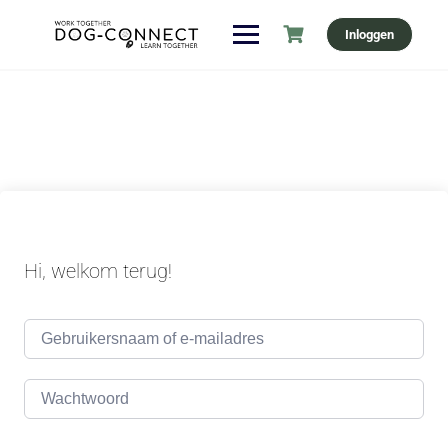
Ga
Inloggen
naar
de
inhoud
Hi, welkom terug!