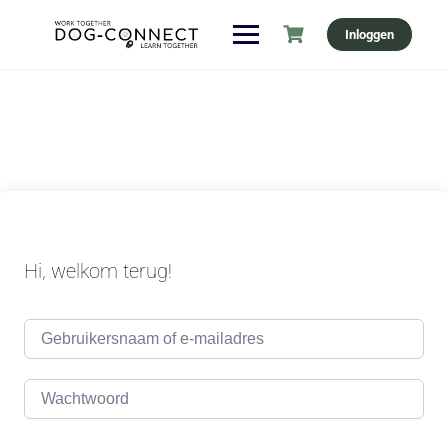
Ga
Inloggen
naar
de
inhoud
Hi, welkom terug!