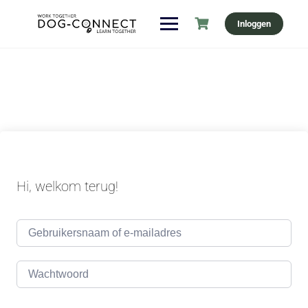
Ga
Inloggen
naar
de
inhoud
Hi, welkom terug!