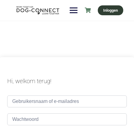
Ga
Inloggen
naar
de
inhoud
Hi, welkom terug!