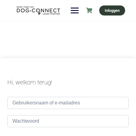
Ga
Inloggen
naar
de
inhoud
Hi, welkom terug!