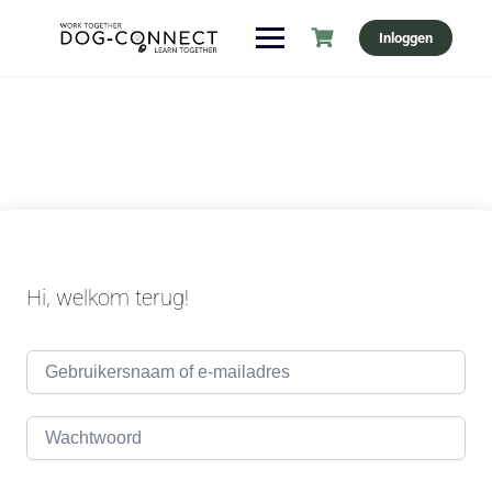
Ga
Inloggen
naar
de
inhoud
Hi, welkom terug!