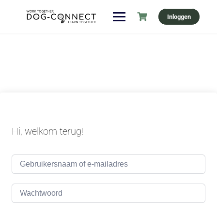
Ga
Inloggen
naar
de
inhoud
Hi, welkom terug!