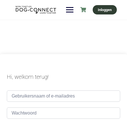
Ga
Inloggen
naar
de
inhoud
Hi, welkom terug!