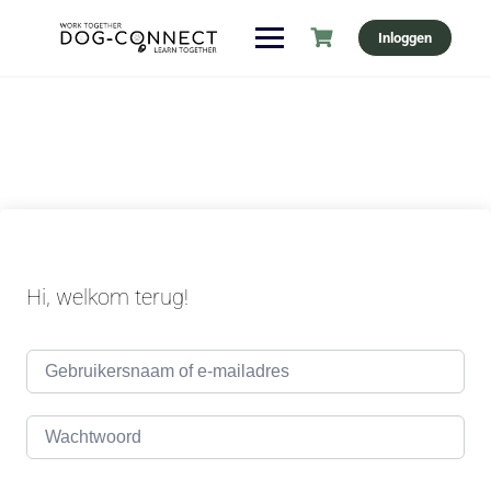
Ga
Inloggen
naar
de
inhoud
Hi, welkom terug!