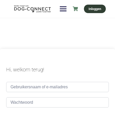
Ga
Inloggen
naar
de
inhoud
Hi, welkom terug!