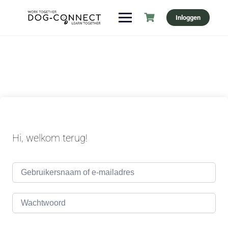
Ga
Inloggen
naar
de
inhoud
Hi, welkom terug!