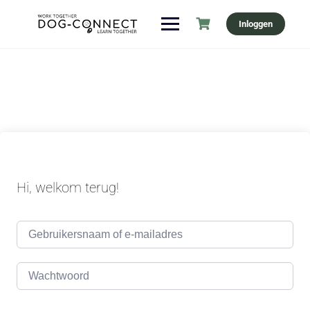
Ga
Inloggen
naar
de
inhoud
Hi, welkom terug!