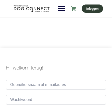
Ga
Inloggen
naar
de
inhoud
Hi, welkom terug!