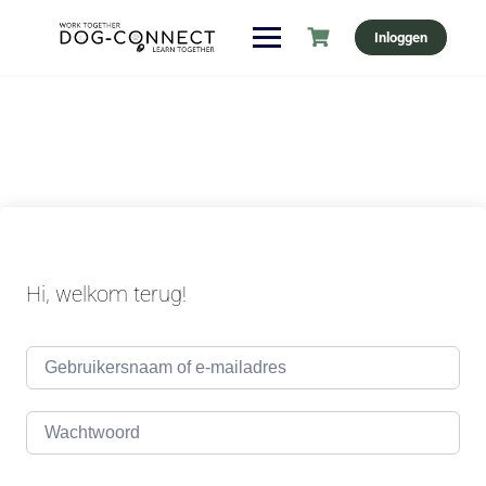
Ga
Inloggen
naar
de
inhoud
Hi, welkom terug!