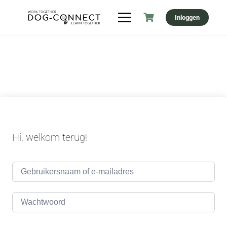
Ga
Inloggen
naar
de
inhoud
Hi, welkom terug!