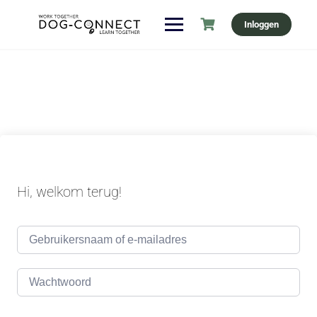
Ga
Inloggen
naar
de
inhoud
Hi, welkom terug!