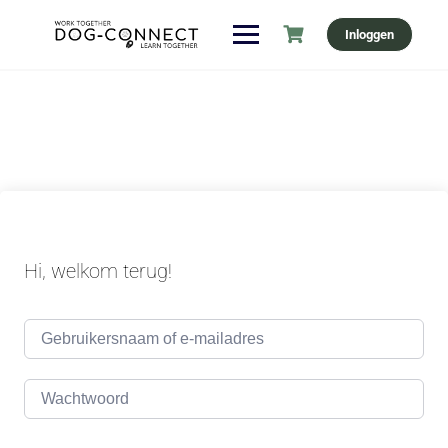
Ga
Inloggen
naar
de
inhoud
Hi, welkom terug!