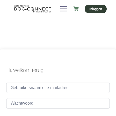
Ga
Inloggen
naar
de
inhoud
Hi, welkom terug!