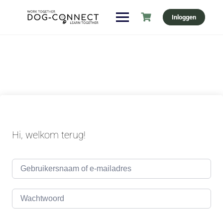
Ga
Inloggen
naar
de
inhoud
Hi, welkom terug!