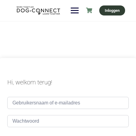
Ga
Inloggen
naar
de
inhoud
Hi, welkom terug!