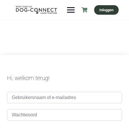
Ga
Inloggen
naar
de
inhoud
Hi, welkom terug!