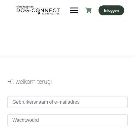
Ga
Inloggen
naar
de
inhoud
Hi, welkom terug!